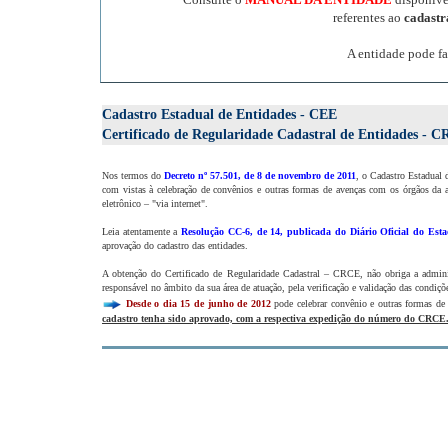
referentes ao
cadast
A entidade pode fa
Cadastro Estadual de Entidades - CEE
Certificado de Regularidade Cadastral de Entidades - 
Nos termos do
Decreto nº 57.501, de 8 de novembro de 2011
, o Cadastro Estadual 
com vistas à celebração de convênios e outras formas de avenças com os órgãos da a
eletrônico – "via internet".
Leia atentamente a
Resolução CC-6, de 14, publicada do Diário Oficial do Esta
aprovação do cadastro das entidades.
A obtenção do Certificado de Regularidade Cadastral – CRCE, não obriga a administ
responsável no âmbito da sua área de atuação, pela verificação e validação das condiçõe
Desde o dia 15 de junho de 2012
pode celebrar convênio e outras formas de
cadastro tenha sido aprovado, com a respectiva expedição do número do CRCE