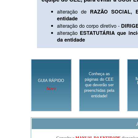
alteração de
RAZÃO SOCIAL, E
entidade
alteração do corpo diretivo -
DIRIG
alteração
ESTATUTÁRIA que inci
da entidade
Conheça as
páginas do CEE
GUIA RÁPIDO
que deverão ser
Novo
preenchidas pela
entidade!
Consulte o
MANUAL DA ENTIDADE
disponível