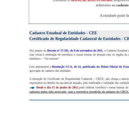
referentes ao
cadast
A entidade pode fa
Cadastro Estadual de Entidades - CEE
Certificado de Regularidade Cadastral de Entidades - 
Nos termos do
Decreto nº 57.501, de 8 de novembro de 2011
, o Cadastro Estadual 
com vistas à celebração de convênios e outras formas de avenças com os órgãos da a
eletrônico – "via internet".
Leia atentamente a
Resolução CC-6, de 14, publicada do Diário Oficial do Esta
aprovação do cadastro das entidades.
A obtenção do Certificado de Regularidade Cadastral – CRCE, não obriga a administ
responsável no âmbito da sua área de atuação, pela verificação e validação das condiçõe
Desde o dia 15 de junho de 2012
pode celebrar convênio e outras formas de
cadastro tenha sido aprovado, com a respectiva expedição do número do CRCE