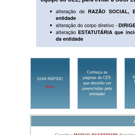
alteração de
RAZÃO SOCIAL, E
entidade
alteração do corpo diretivo -
DIRIG
alteração
ESTATUTÁRIA que inci
da entidade
Conheça as
páginas do CEE
GUIA RÁPIDO
que deverão ser
Novo
preenchidas pela
entidade!
Consulte o
MANUAL DA ENTIDADE
disponível