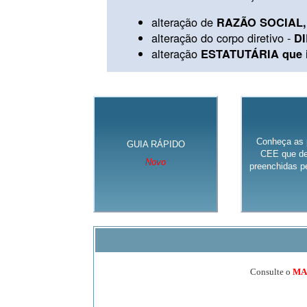
alteração de
RAZÃO SOCIAL, 
alteração do corpo diretivo -
D
alteração
ESTATUTÁRIA que in
Conheça as 
GUIA RÁPIDO
CEE que de
Novo
preenchidas pe
Consulte o
MA