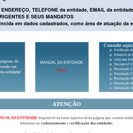
ENDEREÇO, TELEFONE da entidade, EMAIL da entidad
IRIGENTES E SEUS MANDATOS
cida em dados cadastrados, como área de atuação da e
Consulte aqui:
Certificado 
Relatório de 
Lista das En
páginas do
MANUAL DA ENTIDADE
Decreto nº 5
verão ser
Resolução C
Novo
la entidade!
Resolução CC
Resolução SG
Resolução S
Resolução SF
ATENÇÃO
NUAL DA ENTIDADE
disponível na barra superior desta página que contém toda
referentes ao
cadastramento
e
certificação das entidades
.