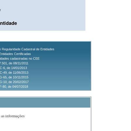
e
ntidade
de Regularidade Cadastral de Entidades
Entidades Certificadas
tidades cadastradas no CEE
7.501, de 08/11/2011
C-6, de 14/01/2013
-49, de 11/06/2013
-65, de 10/11/2015
G-10, de 20/02/2017
-80, de 04/07/2018
s as informações