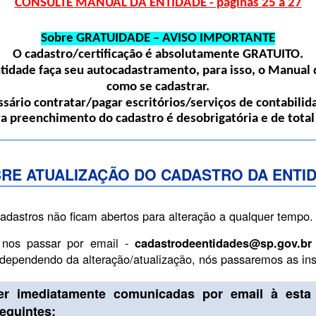
CONSULTE MANUAL DA ENTIDADE - páginas 25 a 27
Sobre GRATUIDADE – AVISO IMPORTANTE
O cadastro/certificação é absolutamente
GRATUITO
.
dade faça seu autocadastramento, para isso, o Manual d
como se cadastrar.
sário contratar/pagar escritórios/serviços de contabilida
ra preenchimento do cadastro é desobrigatória e de total
RE ATUALIZAÇÃO DO CADASTRO DA ENTI
cadastros não ficam abertos para alteração a qualquer tempo.
 nos passar por email -
cadastrodeentidades@sp.gov.br
, dependendo da alteração/atualização, nós passaremos as i
er imediatamente comunicadas por email à esta 
guintes: