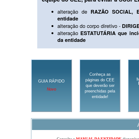
alteração de
RAZÃO SOCIAL, E
entidade
alteração do corpo diretivo -
DIRIG
alteração
ESTATUTÁRIA que inci
da entidade
Conheça as
páginas do CEE
GUIA RÁPIDO
que deverão ser
Novo
preenchidas pela
entidade!
Consulte o
MANUAL DA ENTIDADE
disponível