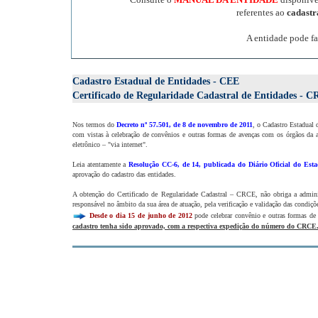
referentes ao
cadast
A entidade pode fa
Cadastro Estadual de Entidades - CEE
Certificado de Regularidade Cadastral de Entidades - 
Nos termos do
Decreto nº 57.501, de 8 de novembro de 2011
, o Cadastro Estadual 
com vistas à celebração de convênios e outras formas de avenças com os órgãos da a
eletrônico – "via internet".
Leia atentamente a
Resolução CC-6, de 14, publicada do Diário Oficial do Esta
aprovação do cadastro das entidades.
A obtenção do Certificado de Regularidade Cadastral – CRCE, não obriga a administ
responsável no âmbito da sua área de atuação, pela verificação e validação das condiçõe
Desde o dia 15 de junho de 2012
pode celebrar convênio e outras formas de
cadastro tenha sido aprovado, com a respectiva expedição do número do CRCE