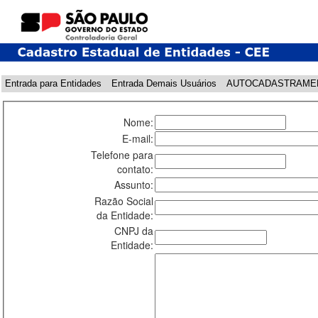
Entrada para Entidades
Entrada Demais Usuários
AUTOCADASTRAME
Nome:
E-mail:
Telefone para
contato:
Assunto:
Razão Social
da Entidade:
CNPJ da
Entidade: