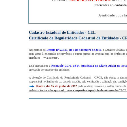
referentes ao
cadast
A entidade pode fa
Cadastro Estadual de Entidades - CEE
Certificado de Regularidade Cadastral de Entidades - 
Nos termos do
Decreto nº 57.501, de 8 de novembro de 2011
, o Cadastro Estadual 
com vistas à celebração de convênios e outras formas de avenças com os órgãos da a
eletrônico – "via internet".
Leia atentamente a
Resolução CC-6, de 14, publicada do Diário Oficial do Esta
aprovação do cadastro das entidades.
A obtenção do Certificado de Regularidade Cadastral – CRCE, não obriga a administ
responsável no âmbito da sua área de atuação, pela verificação e validação das condiçõe
Desde o dia 15 de junho de 2012
pode celebrar convênio e outras formas de
cadastro tenha sido aprovado, com a respectiva expedição do número do CRCE