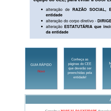
alteração de
RAZÃO SOCIAL, E
entidade
alteração do corpo diretivo -
DIRIG
alteração
ESTATUTÁRIA que inci
da entidade
Conheça as
páginas do CEE
GUIA RÁPIDO
que deverão ser
Novo
preenchidas pela
entidade!
Consulte o
MANUAL DA ENTIDADE
disponível